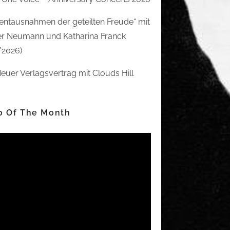
ntausnahmen der geteilten Freude“ mit
r Neumann und Katharina Franck
/2026)
euer Verlagsvertrag mit Clouds Hill
o Of The Month