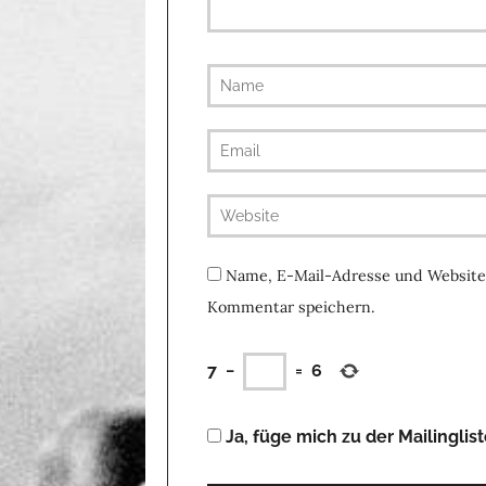
Name, E-Mail-Adresse und Website
Kommentar speichern.
7
−
=
6
Ja, füge mich zu der Mailinglist