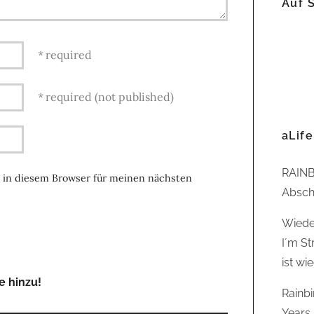
Auf 
required
required (not published)
aLife
RAINB
 in diesem Browser für meinen nächsten
Abschl
Wiede
I´m St
ist wi
e hinzu!
Rainb
Years,