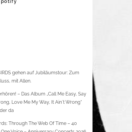
Spotify
IRDS gehen auf Jubiläumstour: Zum
uss, mit Allen.
rhören! – Das Album „Call Me Easy, Say
rong, Love Me My Way, It Ain´t Wrong“
eder da
irds: Through The Web Of Time – 40
 One Voice – Anniversary Concerts 2026