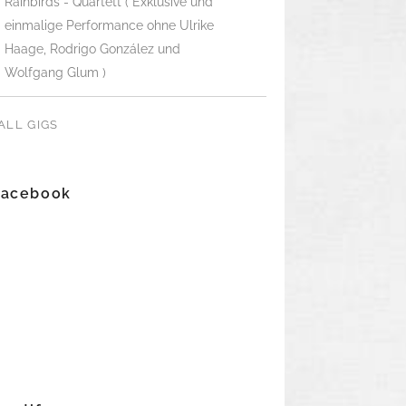
Rainbirds - Quartett ( Exklusive und
einmalige Performance ohne Ulrike
Haage, Rodrigo González und
Wolfgang Glum )
ALL GIGS
Facebook