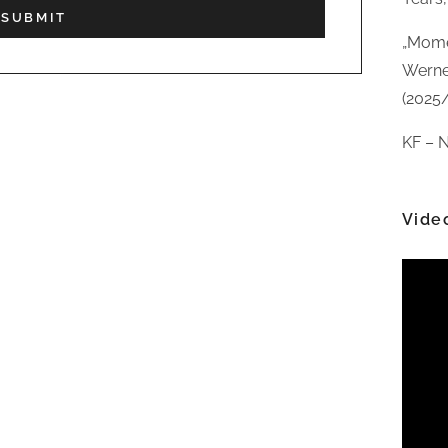
„Mome
Werne
(2025
KF – N
Vide