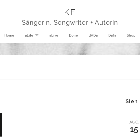
KF
Sängerin, Songwriter + Autorin
Home
aLife
EXPAND SUBMENU
aLive
Done
dADa
DaTa
Shop
Sieh
AUG.
15