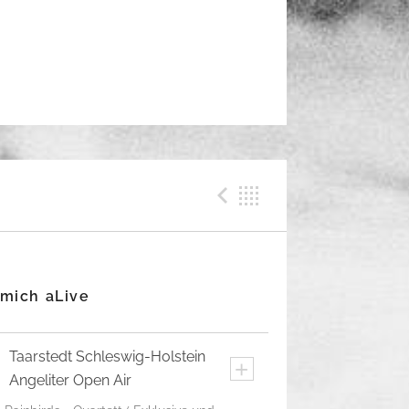
Previous Me
Back
 mich aLive
Taarstedt
Schleswig-Holstein
+
Angeliter Open Air