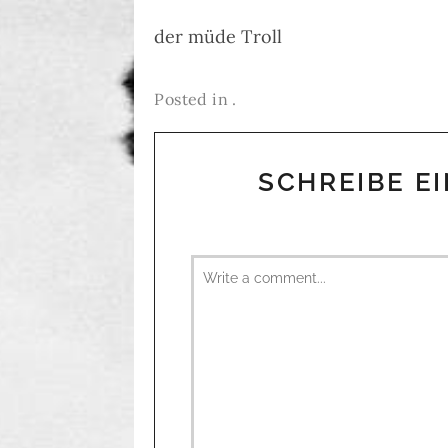
der müde Troll
Posted in .
SCHREIBE E