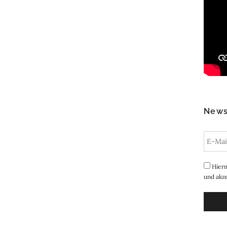
News
Hierm
und akze