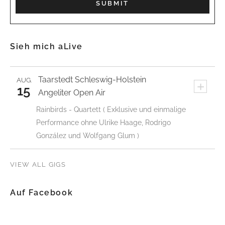
Sieh mich aLive
Taarstedt
Schleswig-Holstein
AUG.
+
15
Angeliter Open Air
Rainbirds - Quartett ( Exklusive und einmalige
Performance ohne Ulrike Haage, Rodrigo
González und Wolfgang Glum )
VIEW ALL GIGS
Auf Facebook