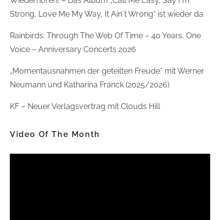
Wiederhören! – Das Album „Call Me Easy, Say I´m
Strong, Love Me My Way, It Ain´t Wrong“ ist wieder da
Rainbirds: Through The Web Of Time – 40 Years, One
Voice – Anniversary Concerts 2026
„Momentausnahmen der geteilten Freude“ mit Werner
Neumann und Katharina Franck (2025/2026)
KF – Neuer Verlagsvertrag mit Clouds Hill
Video Of The Month