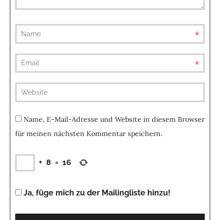
requ
requ
(not
publis
Name, E-Mail-Adresse und Website in diesem Browser
für meinen nächsten Kommentar speichern.
+
8
=
16
Ja, füge mich zu der Mailingliste hinzu!