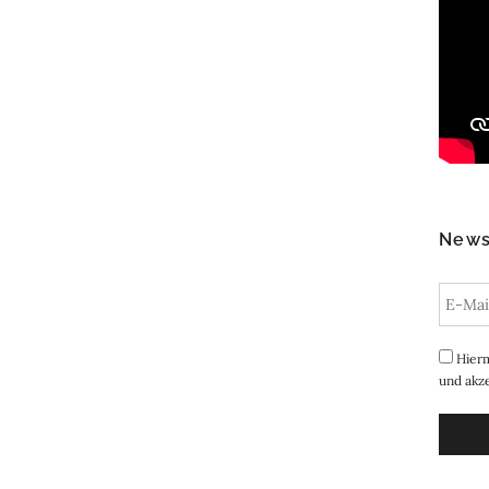
News
Hierm
und akze