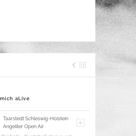
Previous Me
Back
 mich aLive
Taarstedt
Schleswig-Holstein
+
Angeliter Open Air