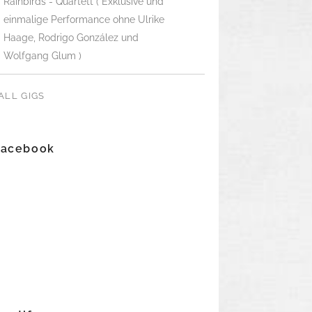
Rainbirds - Quartett ( Exklusive und
einmalige Performance ohne Ulrike
Haage, Rodrigo González und
Wolfgang Glum )
ALL GIGS
Facebook