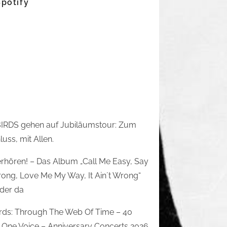
Spotify
IRDS gehen auf Jubiläumstour: Zum
uss, mit Allen.
rhören! – Das Album „Call Me Easy, Say
rong, Love Me My Way, It Ain´t Wrong“
eder da
irds: Through The Web Of Time – 40
 One Voice – Anniversary Concerts 2026