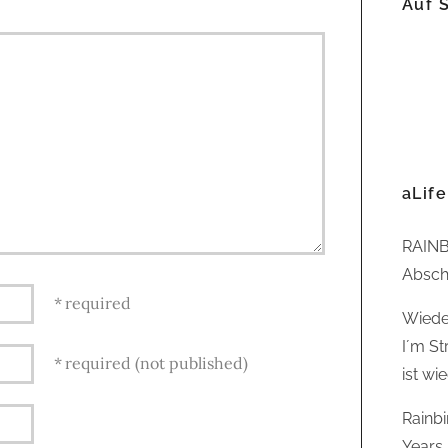
Auf 
aLife
RAINB
Abschl
required
Wiede
I´m St
required (not published)
ist wi
Rainb
Years,