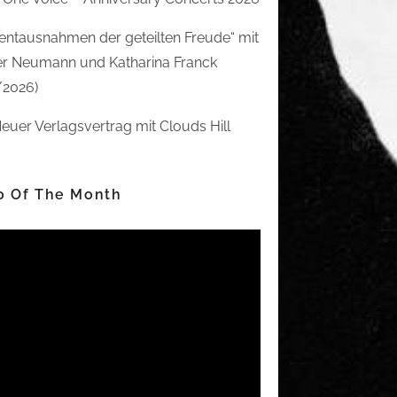
ntausnahmen der geteilten Freude“ mit
r Neumann und Katharina Franck
/2026)
euer Verlagsvertrag mit Clouds Hill
o Of The Month