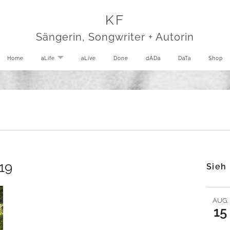
KF
Sängerin, Songwriter + Autorin
Home
aLife
EXPAND SUBMENU
aLive
Done
dADa
DaTa
Shop
19
Sieh
AUG.
15