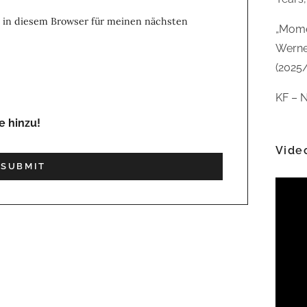
 in diesem Browser für meinen nächsten
„Mome
Werne
(2025
KF – N
e hinzu!
Vide