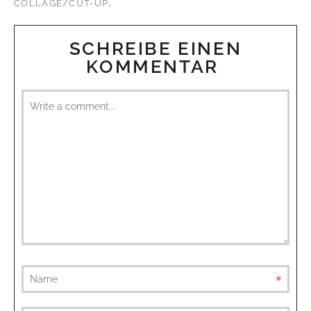
.
COLLAGE/CUT-UP
SCHREIBE EINEN
KOMMENTAR
requ