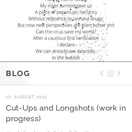
Previ
Bac
N
BLOG
12. AUGUST 2021
Cut-Ups and Longshots (work in
progress)