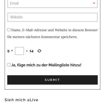
requ
(not
publis
Name, E-Mail-Adresse und Website in diesem Browser
für meinen nächsten Kommentar speichern.
9
+
=
14
Ja, füge mich zu der Mailingliste hinzu!
Sieh mich aLive