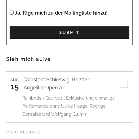
Ja, füge mich zu der Mailingliste hinzu!
Sieh mich aLive
Taarstedt
Schleswig-Holstein
AUG.
+
15
Angeliter Open Air
Rainbirds - Quartett ( Exklusive und einmalige
Performance ohne Ulrike Haage, Rodrigo
González und Wolfgang Glum )
VIEW ALL GIGS