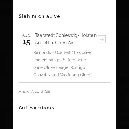
Sieh mich aLive
Taarstedt
Schleswig-Holstein
AUG.
+
15
Angeliter Open Air
Rainbirds - Quartett ( Exklusive
und einmalige Performance
ohne Ulrike Haage, Rodrigo
González und Wolfgang Glum )
VIEW ALL GIGS
Auf Facebook