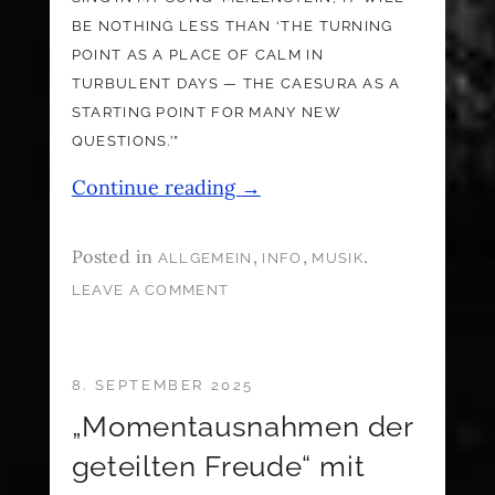
BE NOTHING LESS THAN ‘THE TURNING
POINT AS A PLACE OF CALM IN
TURBULENT DAYS — THE CAESURA AS A
STARTING POINT FOR MANY NEW
QUESTIONS.’”
Continue reading
→
Posted in
,
,
.
ALLGEMEIN
INFO
MUSIK
LEAVE A COMMENT
8. SEPTEMBER 2025
„Momentausnahmen der
geteilten Freude“ mit