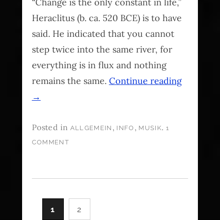
“Change is the only constant in life,”
Heraclitus (b. ca. 520 BCE) is to have
said. He indicated that you cannot
step twice into the same river, for
everything is in flux and nothing
remains the same.
Continue reading
→
Posted in
,
,
.
ALLGEMEIN
INFO
MUSIK
1
COMMENT
1
2