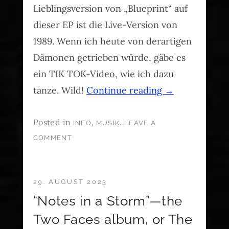
Lieblingsversion von „Blueprint“ auf
dieser EP ist die Live-Version von
1989. Wenn ich heute von derartigen
Dämonen getrieben würde, gäbe es
ein TIK TOK-Video, wie ich dazu
tanze. Wild!
Continue reading
→
Posted in
,
.
INFO
MUSIK
LEAVE A
COMMENT
29. AUGUST 2023
“Notes in a Storm”—the
Two Faces album, or The