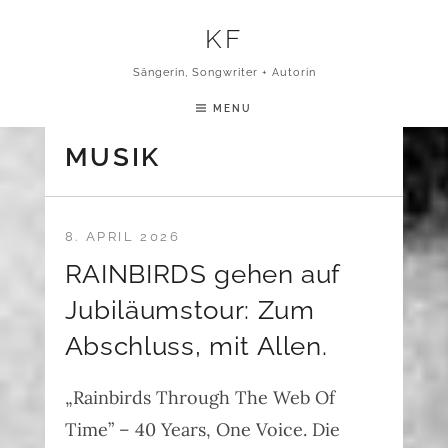
Skip to content
KF
Sängerin, Songwriter + Autorin
MENU
MUSIK
8. APRIL 2026
RAINBIRDS gehen auf
Jubiläumstour: Zum
Abschluss, mit Allen.
„Rainbirds Through The Web Of
Time” – 40 Years, One Voice. Die