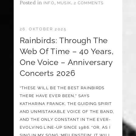
Posted in
,
.
INFO
MUSIK
2 COMMENTS
26. OKTOBER 2025
Rainbirds: Through The
Web Of Time – 40 Years,
One Voice – Anniversary
Concerts 2026
“THESE WILL BE THE BEST RAINBIRDS
THERE HAVE EVER BEEN,” SAYS
KATHARINA FRANCK, THE GUIDING SPIRIT
AND UNMISTAKABLE VOICE OF THE BAND,
AND THE ONLY CONSTANT IN THE EVER-
EVOLVING LINE-UP SINCE 1986. “OR, AS I
SING IN MY SONG ‘MEILENSTEIN’, IT WILL